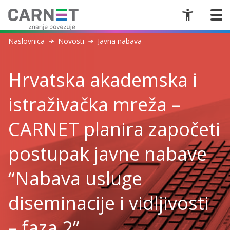
Naslovnica
Novosti
Javna nabava
Hrvatska akademska i
istraživačka mreža –
CARNET planira započeti
postupak javne nabave
“Nabava usluge
diseminacije i vidljivosti
– faza 2”.