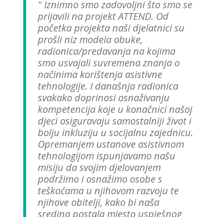
I
znimno smo zadovoljni što smo se
prijavili na projekt ATTEND. Od
početka projekta naši djelatnici su
prošli niz modela obuke,
radionica/predavanja na kojima
smo usvajali suvremena znanja o
načinima korištenja asistivne
tehnologije. I današnja radionica
svakako doprinosi osnaživanju
kompetencija koje u konačnici našoj
djeci osiguravaju samostalniji život i
bolju inkluziju u socijalnu zajednicu.
Opremanjem ustanove asistivnom
tehnologijom ispunjavamo našu
misiju da svojim djelovanjem
podržimo i osnažimo osobe s
teškoćama u njihovom razvoju te
njihove obitelji, kako bi naša
sredina postala mjesto uspješnog