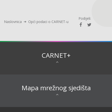
Podijeli:
Naslovnica
Opći podaci o CARNET-u
CARNET+
Mapa mrežnog sjedišta