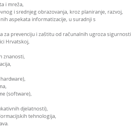
ta i mreža,
vnog i srednjeg obrazovanja, kroz planiranje, razvoj,
nih aspekata informatizacije, u suradnji s
la za prevenciju i zaštitu od računalnih ugroza sigurnosti
ci Hrvatskoj,
ih znanosti,
acija,
(hardware),
ma,
me (software),
kativnih djelatnosti),
formacijskih tehnologija,
ava.