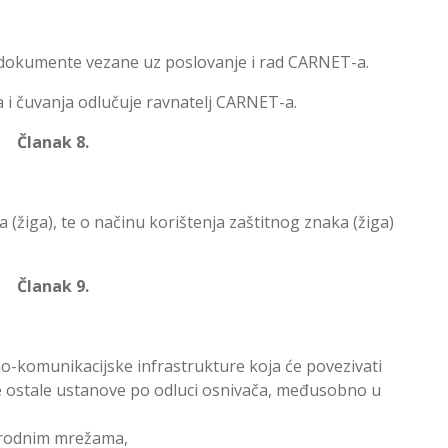
e dokumente vezane uz poslovanje i rad CARNET-a.
a i čuvanja odlučuje ravnatelj CARNET-a.
Članak 8.
a (žiga), te o načinu korištenja zaštitnog znaka (žiga)
Članak 9.
no-komunikacijske infrastrukture koja će povezivati
e ostale ustanove po odluci osnivača, međusobno u
rodnim mrežama,