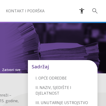
KONTAKT I PODRŠKA
Sadržaj
-
Zatvori sve
I. OPĆE ODREDBE
II. NAZIV, SJEDIŠTE I
DJELATNOST
mreži –
15. godine,
III. UNUTARNJE USTROJSTVO