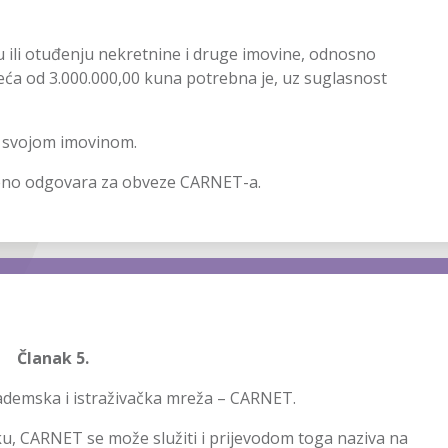
u ili otuđenju nekretnine i druge imovine, odnosno
veća od 3.000.000,00 kuna potrebna je, uz suglasnost
 svojom imovinom.
čeno odgovara za obveze CARNET-a.
Članak 5.
ademska i istraživačka mreža – CARNET.
u, CARNET se može služiti i prijevodom toga naziva na