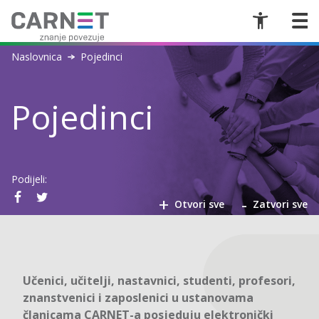
Naslovnica
Pojedinci
Pojedinci
Podijeli:
+
-
Otvori sve
Zatvori sve
Učenici, učitelji, nastavnici, studenti, profesori,
znanstvenici i zaposlenici u ustanovama
članicama CARNET-a posjeduju elektronički