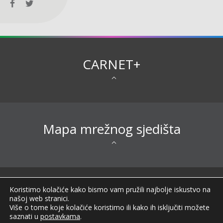
CARNET+
Mapa mrežnog sjedišta
Sva prava pridržana © 2026 CARNET |
Koristimo kolačiće kako bismo vam pružili najbolje iskustvo na
Impressum
|
Obavijest o privatnosti
|
Izjava o
našoj web stranici.
pristupačnosti
|
Uvjeti korištenja
|
Opći podaci o
Više o tome koje kolačiće koristimo ili kako ih isključiti možete
CARNET-u
|
FAQ
|
saznati u
postavkama
.