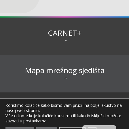
CARNET+
Mapa mrežnog sjedišta
Sva prava pridržana © 2026 CARNET |
Koristimo kolačiće kako bismo vam pružili najbolje iskustvo na
Impressum
|
Obavijest o privatnosti
|
Izjava o
našoj web stranici.
pristupačnosti
|
Uvjeti korištenja
|
Opći podaci o
Više o tome koje kolačiće koristimo ili kako ih isključiti možete
CARNET-u
|
FAQ
|
saznati u
postavkama
.