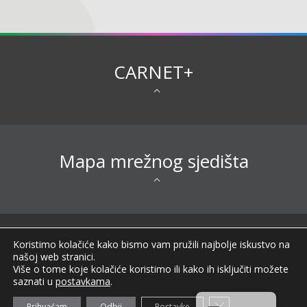
CARNET+
Mapa mrežnog sjedišta
Sva prava pridržana © 2026 CARNET |
Koristimo kolačiće kako bismo vam pružili najbolje iskustvo na
Impressum
|
Obavijest o privatnosti
|
Izjava o
našoj web stranici.
pristupačnosti
|
Uvjeti korištenja
|
Opći podaci o
Više o tome koje kolačiće koristimo ili kako ih isključiti možete
CARNET-u
|
FAQ
|
saznati u
postavkama
.
Zatvori GDPR trans
Prihvaćam
Odbij
Postavke