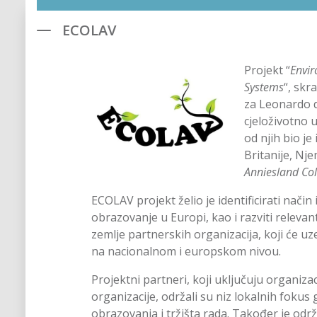
ECOLAV
Projekt “
Envi
Systems
“, skr
za Leonardo d
cjeloživotno u
od njih bio je
Britanije, Nj
Anniesland Col
ECOLAV projekt želio je identificirati nač
obrazovanje u Europi, kao i razviti relevan
zemlje partnerskih organizacija, koji će u
na nacionalnom i europskom nivou.
Projektni partneri, koji uključuju organi
organizacije, održali su niz lokalnih fokus
obrazovanja i tržišta rada. Također je odr