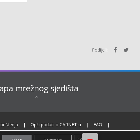
Podijeli:
pa mrežnog sjedišta
korištenja
|
Opći podaci o CARNET-u
|
FAQ
|
Zatvori GDPR transparente s 