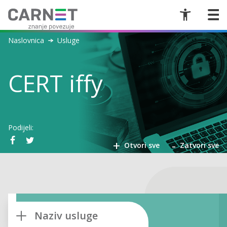
Naslovnica
Usluge
CERT iffy
Podijeli:
+
-
Otvori sve
Zatvori sve
Naziv usluge