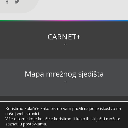
CARNET+
Mapa mrežnog sjedišta
Sva prava pridržana © 2026 CARNET |
Koristimo kolačiće kako bismo vam pružili najbolje iskustvo na
Impressum
|
Obavijest o privatnosti
|
Izjava o
našoj web stranici.
pristupačnosti
|
Uvjeti korištenja
|
Opći podaci o
Više o tome koje kolačiće koristimo ili kako ih isključiti možete
CARNET-u
|
FAQ
|
saznati u
postavkama
.