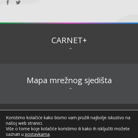
CARNET+
Mapa mrežnog sjedišta
Sva prava pridržana © 2026 CARNET |
Koristimo kolačiće kako bismo vam pružili najbolje iskustvo na
Impressum
|
Obavijest o privatnosti
|
Izjava o
našoj web stranici.
pristupačnosti
|
Uvjeti korištenja
|
Opći podaci o
Više o tome koje kolačiće koristimo ili kako ih isključiti možete
CARNET-u
|
FAQ
|
saznati u
postavkama
.