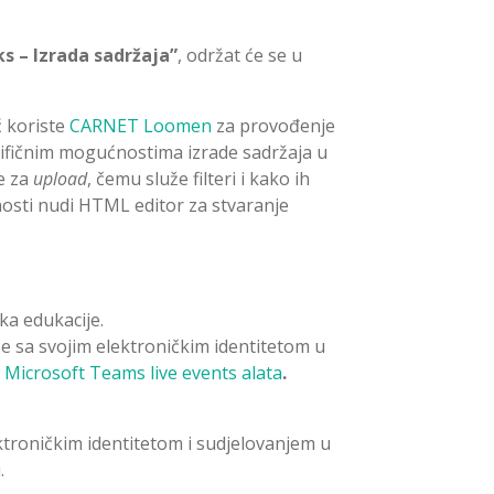
ks – Izrada sadržaja”
, održat će se u
ć koriste
CARNET Loomen
za provođenje
cifičnim mogućnostima izrade sadržaja u
e za
upload
, čemu služe filteri i kako ih
nosti nudi HTML editor za stvaranje
ka edukacije.
e sa svojim elektroničkim identitetom u
m
Microsoft Teams live events alata
.
ktroničkim identitetom i sudjelovanjem u
.