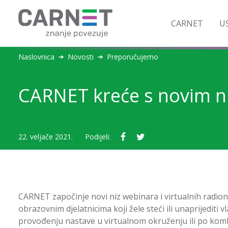
CARNET
US
Naslovnica
Novosti
Preporučujemo
CARNET kreće s novim n
22. veljače 2021.
Podijeli:
CARNET započinje novi niz webinara i virtualnih radio
obrazovnim djelatnicima koji žele steći ili unaprijediti 
provođenju nastave u virtualnom okruženju ili po kom