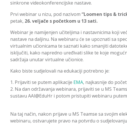
sinkrone videokonferencijske nastave.
Prvi webinar u nizu, pod nazivom
“Loomen tips & tric
petak,
26. veljače s početkom u 13 sati.
Webinar je namijenjen učiteljima i nastavnicima koji ve
nastave na daljinu. Na webinaru će se upoznati sa spe
virtualnim učionicama te saznati kako smanjiti datotek
isključiti, kako napredno uređivati slike te koje moguć
sadržaja unutar virtualne učionice.
Kako biste sudjelovali na edukaciji potrebno je:
Prijaviti se putem aplikacije
EMA
, najkasnije do počet
Na dan održavanja webinara, prijaviti se u MS Teams
sustavu AAI@EduHr i potom pristupiti webinaru pute
Na taj način, nakon prijave u MS Teamse sa svojim ele
webinaru, ostvarujete pravo na potvrdu o sudjelovanju