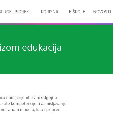
LUGE I PROJEKTI
KORISNICI
E-ŠKOLE
NOVOSTI
izom edukacija
nica namijenjenih svim odgojno-
vlastite kompetencije u osmišljavanju i
biniranom modelu, kao i pripremi