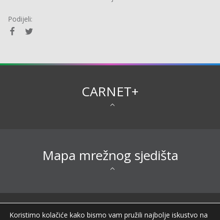
Podijeli:
CARNET+
Mapa mrežnog sjedišta
Sva prava pridržana © 2026 CARNET |
Koristimo kolačiće kako bismo vam pružili najbolje iskustvo na