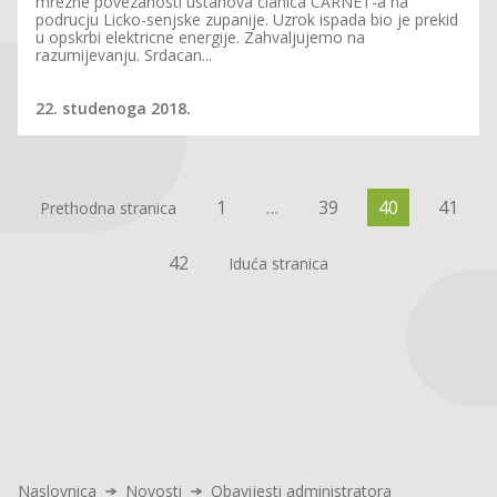
mrezne povezanosti ustanova clanica CARNET-a na
podrucju Licko-senjske zupanije. Uzrok ispada bio je prekid
u opskrbi elektricne energije. Zahvaljujemo na
razumijevanju. Srdacan...
22. studenoga 2018.
1
…
39
40
41
Prethodna stranica
42
Iduća stranica
Naslovnica
Novosti
Obavijesti administratora