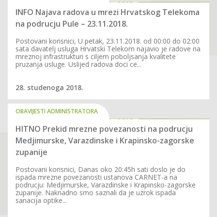
INFO Najava radova u mrezi Hrvatskog Telekoma
na podrucju Pule – 23.11.2018.
Postovani korisnici, U petak, 23.11.2018. od 00:00 do 02:00
sata davatelj usluga Hrvatski Telekom najavio je radove na
mreznoj infrastrukturi s ciljem poboljsanja kvalitete
pruzanja usluge. Uslijed radova doci ce...
28. studenoga 2018.
OBAVIJESTI ADMINISTRATORA
HITNO Prekid mrezne povezanosti na podrucju
Medjimurske, Varazdinske i Krapinsko-zagorske
zupanije
Postovani korisnici, Danas oko 20:45h sati doslo je do
ispada mrezne povezanosti ustanova CARNET-a na
podrucju: Medjimurske, Varazdinske i Krapinsko-zagorske
zupanije. Naknadno smo saznali da je uzrok ispada
sanacija optike...