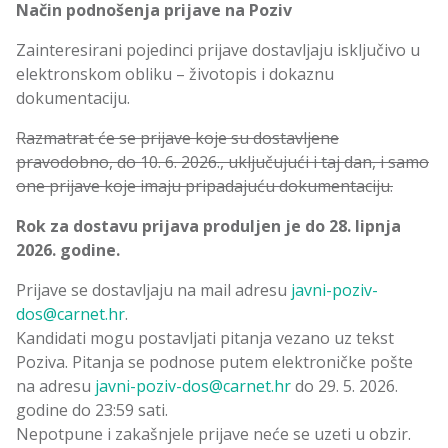
Način podnošenja prijave na Poziv
Zainteresirani pojedinci prijave dostavljaju isključivo u
elektronskom obliku – životopis i dokaznu
dokumentaciju.
Razmatrat će se prijave koje su dostavljene
pravodobno, do 10. 6. 2026., uključujući i taj dan, i samo
one prijave koje imaju pripadajuću dokumentaciju.
Rok za dostavu prijava produljen je do 28. lipnja
2026. godine.
Prijave se dostavljaju na mail adresu
javni-poziv-
dos@carnet.hr
.
Kandidati mogu postavljati pitanja vezano uz tekst
Poziva. Pitanja se podnose putem elektroničke pošte
na adresu
javni-poziv-dos@carnet.hr
do 29. 5. 2026.
godine do 23:59 sati.
Nepotpune i zakašnjele prijave neće se uzeti u obzir.