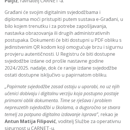
Puljiz
, ravnatelj CARNET-a.
Građani će svojim digitalnim svjedodžbama i
diplomama moći pristupiti putem sustava e-Građani, u
bilo kojem trenutku i za potrebe zapošljavanja,
nastavka obrazovanja ili drugih administrativnih
postupaka. Dokumenti će biti dostupni u PDF obliku s
jedinstvenim QR kodom koji omogućuje brzu i sigurnu
provjeru autentičnosti. U Registru će biti dostupne
svjedodžbe izdane od prošle nastavne godine
2024./2025. nadalje, dok će ranije izdane svjedodžbe
ostati dostupne isključivo u papirnatom obliku.
„Papirnate svjedodžbe zasad ostaju u uporabi, no uz njih
učenici dobivaju i digitalnu verziju koja postupno postaje
primarni oblik dokumenta. Time se rješava i problem
nepreuzetih svjedodžbi u školama, a dugoročno se stvara
temelj za potpuno digitalno izdavanje isprava”
, rekao je
Antun Matija Filipović
, voditelj Službe za operativnu
sigurnost u CARNET-u.