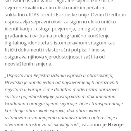
školskim ustanovama. Digitalne svjedodžbe bit će
ovjerene kvalificiranim elektroničkim pečatom,
sukladno eIDAS uredbi Europske unije. Ovom Uredbom
uspostavlja sepravni okvir za sigurnu elektroničku
identifikaciju i usluge povjerenja, omogućujući
građanima i tvrtkama prekogranično korištenje
digitalnog identiteta s istom pravnom snagom kao
fizički dokumenti i vlastoručni potpisi. Time se
osigurava njihova vjerodostojnost i zaštita od
neovlaštenih izmjena.
„Uspostavom Registra izdanih isprava u obrazovanju,
Hrvatska je dobila jedan od najsuvremenijih obrazovnih
registara u Europi, čime dodatno modernizira obrazovni
sustav i pojednostavljuje pristup važnim dokumentima.
Građanima omogućujemo sigurnije, brže i transparentnije
korištenje obrazovnih isprava, dok obrazovnim
ustanovama smanjujemo administrativno opterećenje i
otvaramo prostor za učinkovitiji rad“
, istaknuo
je Hrvoje