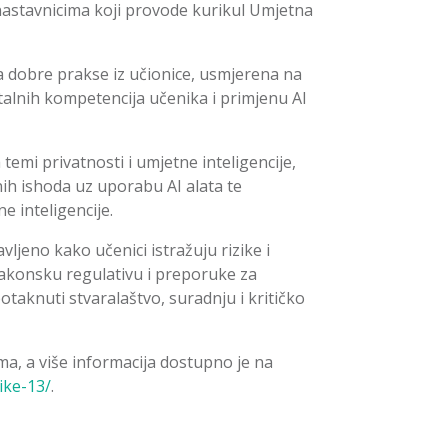
 nastavnicima koji provode kurikul Umjetna
a dobre prakse iz učionice, usmjerena na
talnih kompetencija učenika i primjenu AI
 temi privatnosti i umjetne inteligencije,
ih ishoda uz uporabu AI alata te
e inteligencije.
vljeno kako učenici istražuju rizike i
zakonsku regulativu i preporuke za
otaknuti stvaralaštvo, suradnju i kritičko
a, a više informacija dostupno je na
ike-13/
.