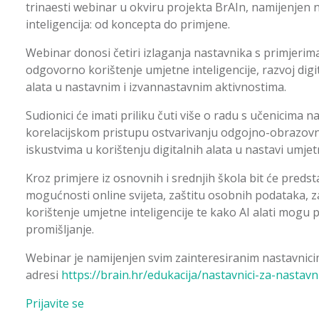
trinaesti webinar u okviru projekta BrAIn, namijenjen
inteligencija: od koncepta do primjene.
Webinar donosi četiri izlaganja nastavnika s primjerim
odgovorno korištenje umjetne inteligencije, razvoj digi
alata u nastavnim i izvannastavnim aktivnostima.
Sudionici će imati priliku čuti više o radu s učenicima na
korelacijskom pristupu ostvarivanju odgojno-obrazovn
iskustvima u korištenju digitalnih alata u nastavi umjetn
Kroz primjere iz osnovnih i srednjih škola bit će predsta
mogućnosti online svijeta, zaštitu osobnih podataka, 
korištenje umjetne inteligencije te kako AI alati mogu p
promišljanje.
Webinar je namijenjen svim zainteresiranim nastavnicim
adresi
https://brain.hr/edukacija/nastavnici-za-nastavn
Prijavite se