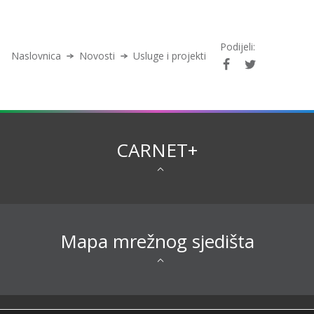
Podijeli:
Naslovnica
Novosti
Usluge i projekti
CARNET+
Mapa mrežnog sjedišta