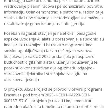
tehnologiju kako bi učenicima pružila automatizirano
vrednovanje pisanih radova i personaliziranu povratnu
informaciju. Osim demonstracije platforme, radionica je
obuhvatila i upoznavanje s metodologijama tumačenja
rezultata koje generira umjetna inteligencija.
Poseban naglasak stavljen je na etičke i pedagoške
aspekte uvođenja AI alata u obrazovanje, a sudionici su
imali priliku razmijeniti iskustva o mogućnostima
smislenog uključivanja takvih rješenja u nastavu.
Sudjelovanje na CUC 2026 pridonijelo je raspravi o
budućnosti digitalnih alata u učenju i poučavanju te
potaknulo konstruktivan dijalog između odgojno-
obrazovnih djelatnika i stručnjaka za digitalna
obrazovna rješenja.
O projektu AISE: Projekt se provodi u okviru programa
Erasmus+ pod brojem 2023-1-EL01-KA220-SCH-
000157157. Cilj projekta je razviti i implementirati
naprednu platformu temeljenu na umjetnoj inteligenciji