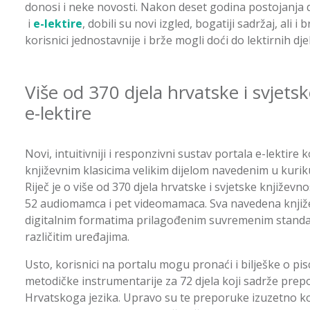
donosi i neke novosti. Nakon deset godina postojanja
i
e-lektire
, dobili su novi izgled, bogatiji sadržaj, ali 
korisnici jednostavnije i brže mogli doći do lektirnih dje
Više od 370 djela hrvatske i svjets
e-lektire
Novi, intuitivniji i responzivni sustav portala e-lektire
književnim klasicima velikim dijelom navedenim u kurik
Riječ je o više od 370 djela hrvatske i svjetske književno
52 audiomamca i pet videomamaca. Sva navedena književ
digitalnim formatima prilagođenim suvremenim standar
različitim uređajima.
Usto, korisnici na portalu mogu pronaći i bilješke o piscu
metodičke instrumentarije za 72 djela koji sadrže prepo
Hrvatskoga jezika. Upravo su te preporuke izuzetno k