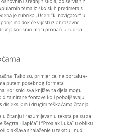
osnovnih i srednjih škola, od servisnih
opularnih tema iz školskih predmeta s
dena je rubrika „Učenički navigator“ u
mpanjcima dok će vijesti iz obrazovne
odručja korisnici moći pronaći u rubrici
koćama
pačna. Tako su, primjerice, na portalu e-
obama putem posebnog formata
a. Korisnici sva književna djela mogu
 dizajnirane fontove koji poboljšavaju
s disleksijom i drugim teškoćama čitanja.
 u čitanju i razumijevanju teksta pa su za
e šegrta Hlapića” i “Prosjak Luka” u obliku
ji olakšava snalaženje u tekstu i nudi