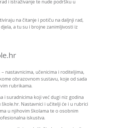
rad i istraživanje te nude podršku u
viraju na čitanje i potiču na daljnji rad,
jela, a tu su i brojne zanimljivosti iz
le.hr
 – nastavnicima, učenicima i roditeljima,
atskome obrazovnom sustavu, koje od sada
ovim rubrikama.
 i suradnicima koji već dugi niz godina
ole.hr. Nastavnici i učitelji će i u rubrici
stima u njihovim školama te o osobnim
ofesionalna iskustva.