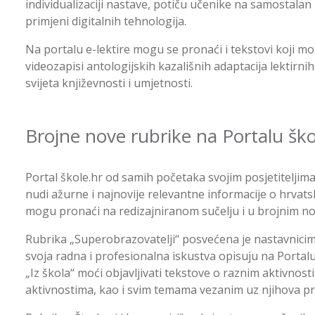
individualizaciji nastave, potiču učenike na samostalan 
primjeni digitalnih tehnologija.
Na portalu e-lektire mogu se pronaći i tekstovi koji moti
videozapisi antologijskih kazališnih adaptacija lektirnih d
svijeta književnosti i umjetnosti.
Brojne nove rubrike na Portalu ško
Portal škole.hr od samih početaka svojim posjetiteljima
nudi ažurne i najnovije relevantne informacije o hrv
mogu pronaći na redizajniranom sučelju i u brojnim n
Rubrika „Superobrazovatelji“ posvećena je nastavnicima
svoja radna i profesionalna iskustva opisuju na Portalu šk
„Iz škola“ moći objavljivati tekstove o raznim aktivno
aktivnostima, kao i svim temama vezanim uz njihova pr