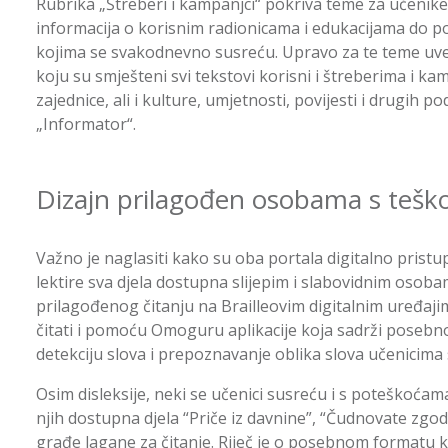
Rubrika „Štreberi i kampanjci“ pokriva teme za učenike 
informacija o korisnim radionicama i edukacijama do p
kojima se svakodnevno susreću. Upravo za te teme uve
koju su smješteni svi tekstovi korisni i štreberima i ka
zajednice, ali i kulture, umjetnosti, povijesti i drugih p
„Informator“.
Dizajn prilagođen osobama s teš
Važno je naglasiti kako su oba portala digitalno pristu
lektire sva djela dostupna slijepim i slabovidnim os
prilagođenog čitanju na Brailleovim digitalnim uređajim
čitati i pomoću Omoguru aplikacije koja sadrži posebno
detekciju slova i prepoznavanje oblika slova učenicima 
Osim disleksije, neki se učenici susreću i s poteškoćama
njih dostupna djela “Priče iz davnine”, “Čudnovate zgod
građe lagane za čitanje. Riječ je o posebnom formatu ko