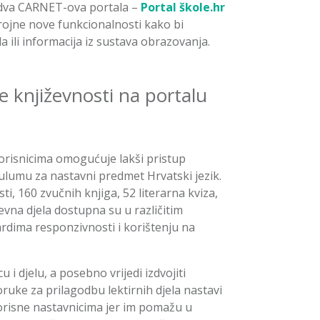
 dva CARNET-ova portala –
Portal škole.hr
i brojne nove funkcionalnosti kako bi
la ili informacija iz sustava obrazovanja.
ke književnosti na portalu
 korisnicima omogućuje lakši pristup
ulumu za nastavni predmet Hrvatski jezik.
sti, 160 zvučnih knjiga, 52 literarna kviza,
na djela dostupna su u različitim
dima responzivnosti i korištenju na
 i djelu, a posebno vrijedi izdvojiti
ruke za prilagodbu lektirnih djela nastavi
orisne nastavnicima jer im pomažu u