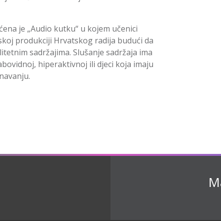
ena je „Audio kutku“ u kojem učenici
koj produkciji Hrvatskog radija budući da
alitetnim sadržajima. Slušanje sadržaja ima
bovidnoj, hiperaktivnoj ili djeci koja imaju
znavanju.
Ma