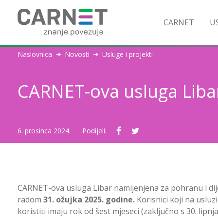
CARNET
US
Naslovnica
Novosti
Usluge i projekti
CARNET-ova usluga Libar
6. prosinca 2024.
Podijeli:
CARNET-ova usluga Libar namijenjena za pohranu i dije
radom
31. ožujka 2025. godine.
Korisnici koji na usluz
koristiti imaju rok od šest mjeseci (zaključno s 30. lipn