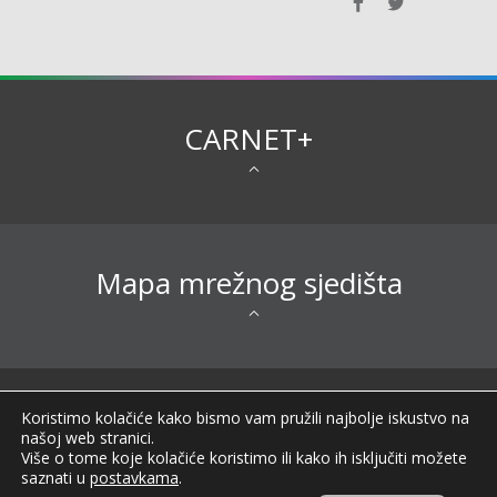
CARNET+
Mapa mrežnog sjedišta
Sva prava pridržana © 2026 CARNET |
Koristimo kolačiće kako bismo vam pružili najbolje iskustvo na
Impressum
|
Obavijest o privatnosti
|
Izjava o
našoj web stranici.
pristupačnosti
|
Uvjeti korištenja
|
Opći podaci o
Više o tome koje kolačiće koristimo ili kako ih isključiti možete
CARNET-u
|
FAQ
|
saznati u
postavkama
.