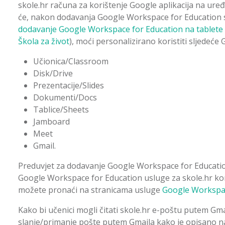
skole.hr računa za korištenje Google aplikacija na uređa
će, nakon dodavanja Google Workspace for Education
dodavanje Google Workspace for Education na tablete
Škola za život
), moći personalizirano koristiti sljedeće 
Učionica/Classroom
Disk/Drive
Prezentacije/Slides
Dokumenti/Docs
Tablice/Sheets
Jamboard
Meet
Gmail.
Preduvjet za dodavanje Google Workspace for Education 
Google Workspace for Education usluge za skole.hr kori
možete pronaći na stranicama usluge
Google Workspac
Kako bi učenici mogli čitati skole.hr e-poštu putem Gmai
slanje/primanje pošte putem Gmaila kako je opisano 