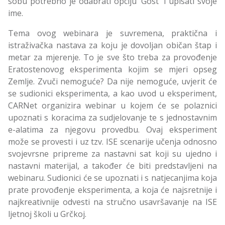
sobu potrebno je odabrati opciju 'Gost' i upisati svoje
ime.
Tema ovog webinara je suvremena, praktična i
istraživačka nastava za koju je dovoljan običan štap i
metar za mjerenje. To je sve što treba za provođenje
Eratostenovog eksperimenta kojim se mjeri opseg
Zemlje. Zvuči nemoguće? Da nije nemoguće, uvjerit će
se sudionici eksperimenta, a kao uvod u eksperiment,
CARNet organizira webinar u kojem će se polaznici
upoznati s koracima za sudjelovanje te s jednostavnim
e-alatima za njegovu provedbu. Ovaj eksperiment
može se provesti i uz tzv. ISE scenarije učenja odnosno
svojevrsne pripreme za nastavni sat koji su ujedno i
nastavni materijal, a također će biti predstavljeni na
webinaru. Sudionici će se upoznati i s natjecanjima koja
prate provođenje eksperimenta, a koja će najsretnije i
najkreativnije odvesti na stručno usavršavanje na ISE
ljetnoj školi u Grčkoj.