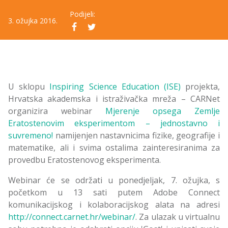
Podijeli:
3. ožujka 2016.
U sklopu
Inspiring Science Education (ISE)
projekta,
Hrvatska akademska i istraživačka mreža – CARNet
organizira webinar
Mjerenje opsega Zemlje
Eratostenovim eksperimentom – jednostavno i
suvremeno!
namijenjen nastavnicima fizike, geografije i
matematike, ali i svima ostalima zainteresiranima za
provedbu Eratostenovog eksperimenta.
Webinar će se održati u ponedjeljak, 7. ožujka, s
početkom u 13 sati putem Adobe Connect
komunikacijskog i kolaboracijskog alata na adresi
http://connect.carnet.hr/webinar/
. Za ulazak u virtualnu