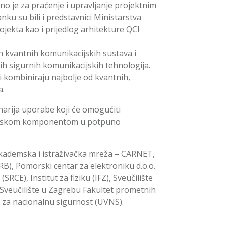
ežno je za praćenje i upravljanje projektnim
ku su bili i predstavnici Ministarstva
ojekta kao i prijedlog arhitekture QCI
h kvantnih komunikacijskih sustava i
ih sigurnih komunikacijskih tehnologija.
ji kombiniraju najbolje od kvantnih,
a.
narija uporabe koji će omogućiti
emirskom komponentom u potpuno
akademska i istraživačka mreža – CARNET,
RB), Pomorski centar za elektroniku d.o.o.
SRCE), Institut za fiziku (IFZ), Sveučilište
 Sveučilište u Zagrebu Fakultet prometnih
eća za nacionalnu sigurnost (UVNS).