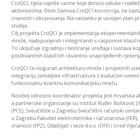
CroQCI
, tijela najviše razine koje donosi odluke i nadl
aktivnostima. Osim članova CroQCI konzorcija, na sastan
znanosti i obrazovanja. Na sastanku je usvojen plan pr
studija.
Cilj projekta CroQCI je implementacija eksperimentalni
mreže, nadopunjenih i integriranih s rasponom klasičn
To uključuje izgradnju i testiranje uređaja i sustava ko
postkvantnih klasičnih i kvantno unaprijeđenih rješenj
CroQCI će osigurati arhitekturu mreže i projektnih sce
integraciju zemaljske infrastrukture s budućom sv
funkcionalnu kvantnu komunikacijsku mrežu.
Nositelj odnosno koordinator projekta jest Hrvatska 
a partnerske organizacije su Institut Ruđer Bošković (I
(PCE), Sveučilište u Zagrebu Sveučilišni računski centar (
u Zagrebu Fakultet elektrotehnike i računarstva (FER),
znanosti (FPZ), Odašiljači i veze d.o.o. (OIV) i Ured Vij